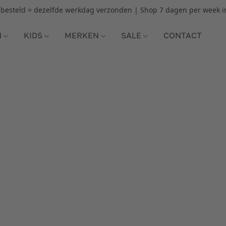
r besteld = dezelfde werkdag verzonden | Shop 7 dagen per week i
N
KIDS
MERKEN
SALE
CONTACT