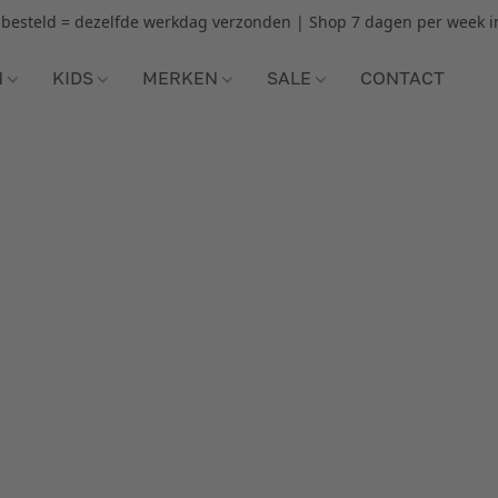
r besteld = dezelfde werkdag verzonden | Shop 7 dagen per week i
N
KIDS
MERKEN
SALE
CONTACT