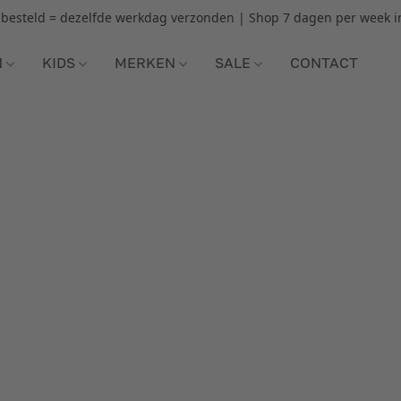
r besteld = dezelfde werkdag verzonden | Shop 7 dagen per week i
N
KIDS
MERKEN
SALE
CONTACT