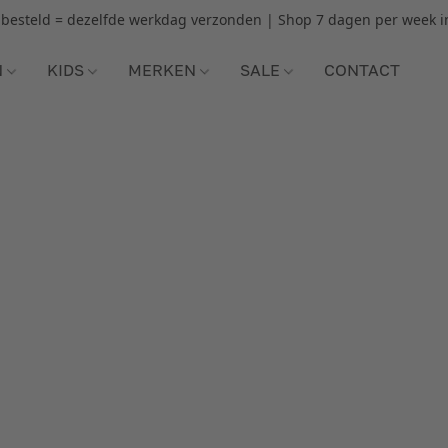
r besteld = dezelfde werkdag verzonden | Shop 7 dagen per week i
N
KIDS
MERKEN
SALE
CONTACT