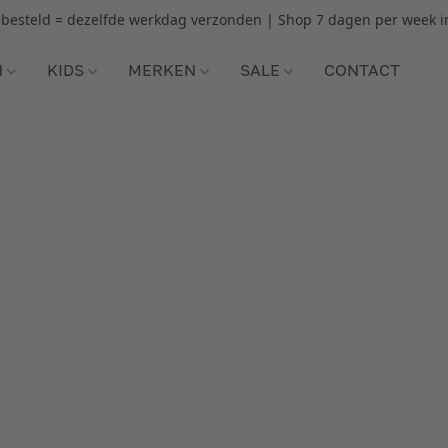
r besteld = dezelfde werkdag verzonden | Shop 7 dagen per week i
N
KIDS
MERKEN
SALE
CONTACT