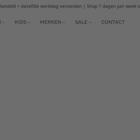
r besteld = dezelfde werkdag verzonden | Shop 7 dagen per week i
N
KIDS
MERKEN
SALE
CONTACT