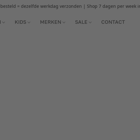
r besteld = dezelfde werkdag verzonden | Shop 7 dagen per week i
N
KIDS
MERKEN
SALE
CONTACT