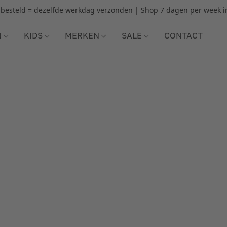
r besteld = dezelfde werkdag verzonden | Shop 7 dagen per week i
N
KIDS
MERKEN
SALE
CONTACT