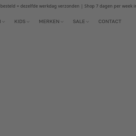
r besteld = dezelfde werkdag verzonden | Shop 7 dagen per week i
N
KIDS
MERKEN
SALE
CONTACT