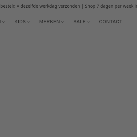
r besteld = dezelfde werkdag verzonden | Shop 7 dagen per week i
N
KIDS
MERKEN
SALE
CONTACT