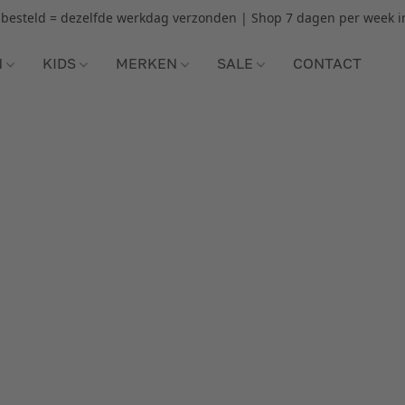
r besteld = dezelfde werkdag verzonden | Shop 7 dagen per week i
N
KIDS
MERKEN
SALE
CONTACT