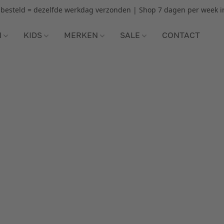
r besteld = dezelfde werkdag verzonden | Shop 7 dagen per week i
N
KIDS
MERKEN
SALE
CONTACT