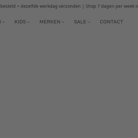
r besteld = dezelfde werkdag verzonden | Shop 7 dagen per week i
N
KIDS
MERKEN
SALE
CONTACT