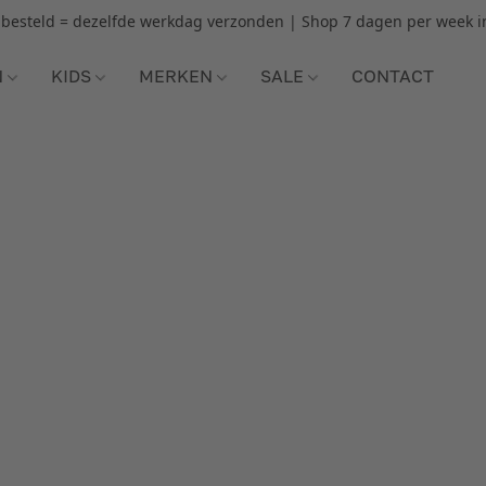
r besteld = dezelfde werkdag verzonden | Shop 7 dagen per week i
N
KIDS
MERKEN
SALE
CONTACT