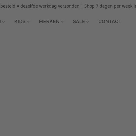
r besteld = dezelfde werkdag verzonden | Shop 7 dagen per week i
N
KIDS
MERKEN
SALE
CONTACT