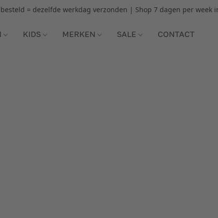
r besteld = dezelfde werkdag verzonden | Shop 7 dagen per week i
N
KIDS
MERKEN
SALE
CONTACT