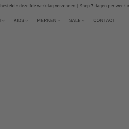
r besteld = dezelfde werkdag verzonden | Shop 7 dagen per week i
N
KIDS
MERKEN
SALE
CONTACT