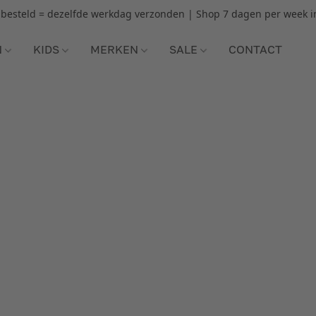
r besteld = dezelfde werkdag verzonden | Shop 7 dagen per week i
N
KIDS
MERKEN
SALE
CONTACT