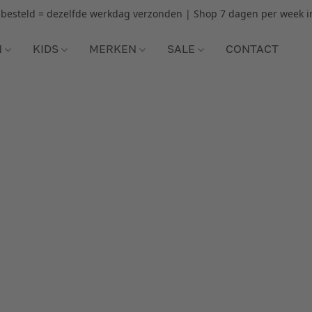
r besteld = dezelfde werkdag verzonden | Shop 7 dagen per week i
N
KIDS
MERKEN
SALE
CONTACT