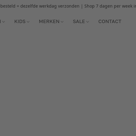
r besteld = dezelfde werkdag verzonden | Shop 7 dagen per week i
N
KIDS
MERKEN
SALE
CONTACT