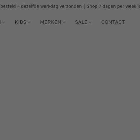
r besteld = dezelfde werkdag verzonden | Shop 7 dagen per week i
N
KIDS
MERKEN
SALE
CONTACT